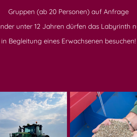
Gruppen (ab 20 Personen) auf Anfrage
inder unter 12 Jahren dürfen das Labyrinth n
in Begleitung eines Erwachsenen besuchen!