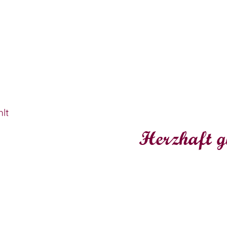
lt
Herzhaft g