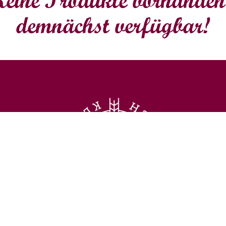
demnächst verfügbar!
ghts reserved, © KLOSTERGUT Maria Laach, Michael Ullenbruc