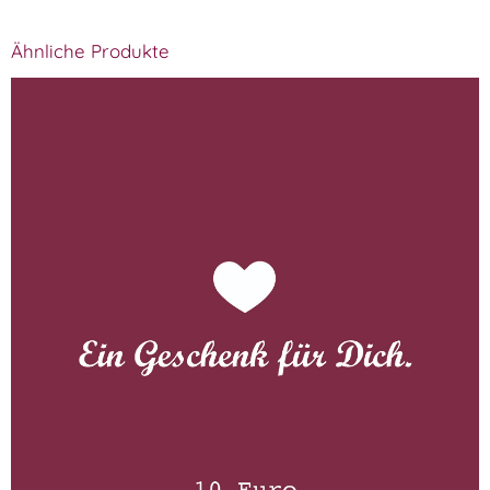
Ähnliche Produkte
Gutschein 10 Euro
WISSEN wo´s herkommt!
10,00
€