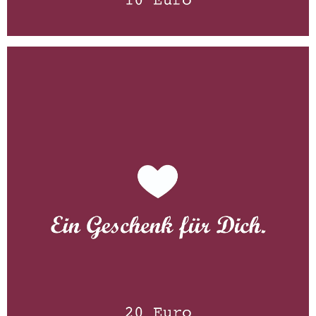
Gutschein 20 Euro
WISSEN wo´s herkommt!
20,00
€