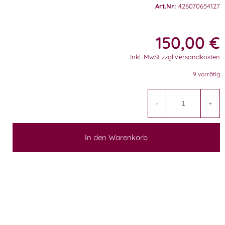
Art.Nr:
426070654127
150,00
€
Inkl. MwSt zzgl.Versandkosten
9 vorrätig
A
-
+
In den Warenkorb