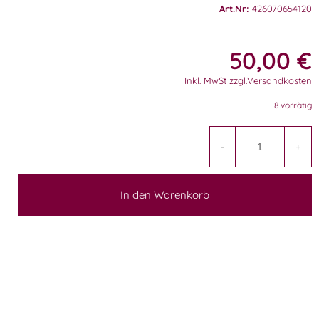
Art.Nr:
426070654120
50,00
€
Inkl. MwSt zzgl.Versandkosten
8 vorrätig
A
-
+
In den Warenkorb