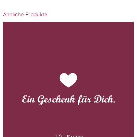
Ähnliche Produkte
Gutschein 10 Euro
WISSEN wo´s herkommt!
10,00
€