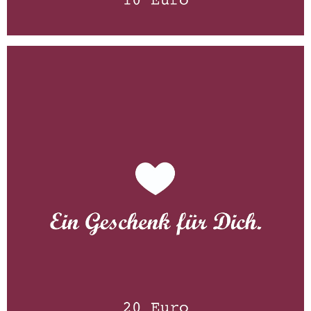
Gutschein 20 Euro
WISSEN wo´s herkommt!
20,00
€