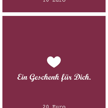
Gutschein 20 Euro
WISSEN wo´s herkommt!
20,00
€