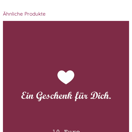
Ähnliche Produkte
Gutschein 10 Euro
WISSEN wo´s herkommt!
10,00
€