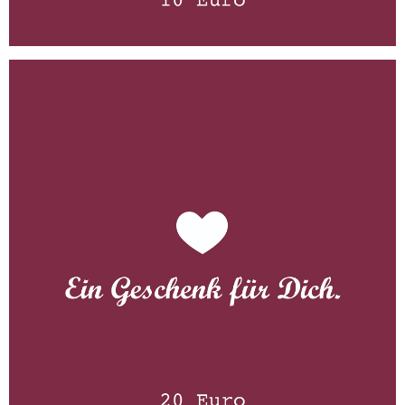
Gutschein 20 Euro
WISSEN wo´s herkommt!
20,00
€