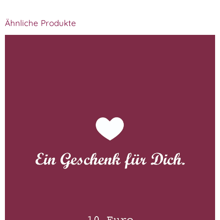
Ähnliche Produkte
Gutschein 10 Euro
WISSEN wo´s herkommt!
10,00
€