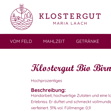
VOM FELD
MAHLZEIT
GETRÄNKE
Klostergut Bio Birn
Hochprozentiges
Beschreibung:
Handarbeit, hochwertige Zutaten und eine l
Erlebniss. Er duftet und schmeckt vollmundig 
verfeinert. 31% vol. Füllmenge: 0,1l