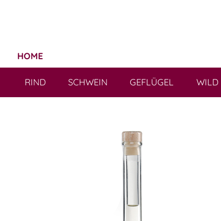
HOME
RIND
SCHWEIN
GEFLÜGEL
WILD