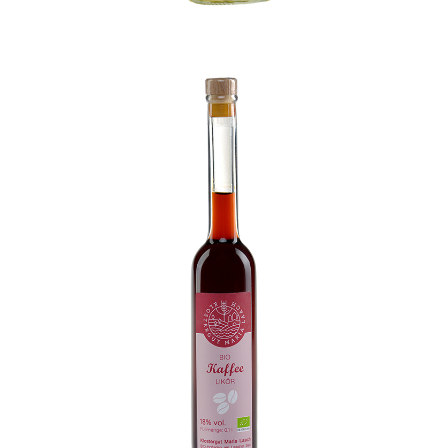
Klostergut Bio Kaffee Likoer
WISSEN wo`s herkommt
6,99
€