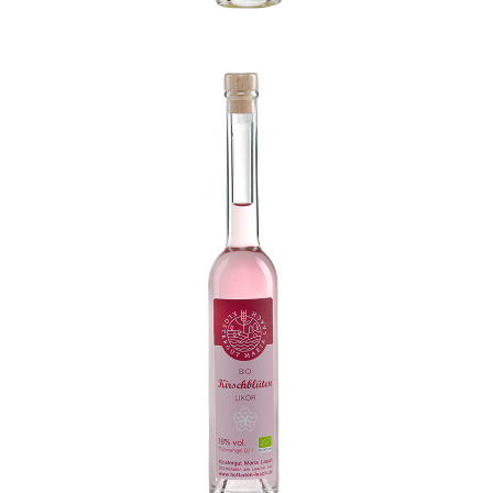
Klostergut Bio Kirschblueten Likoer
WISSEN wo`s herkommt!
6,99
€