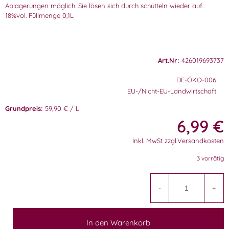
Ablagerungen möglich. Sie lösen sich durch schütteln wieder auf.
18%vol. Füllmenge 0,1L
Art.Nr:
426019693737
DE-ÖKO-006
EU-/Nicht-EU-Landwirtschaft
Grundpreis:
59,90 € / L
6,99
€
Inkl. MwSt zzgl.Versandkosten
3 vorrätig
A
-
+
In den Warenkorb