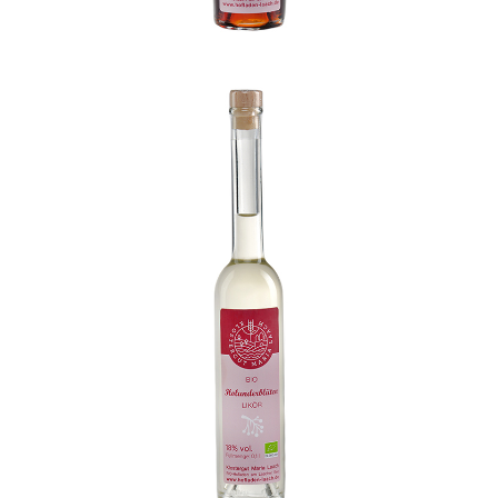
Klostergut Bio Holunderblueten Likoer
WISSEN wo`s herkommt!
6,99
€