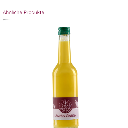
Ähnliche Produkte
Klostergut Eierlikoer
WISSEN wo´s herkommt!
12,99
€