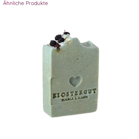
Ähnliche Produkte
Klostergut Wilde Myrte Seife
WISSEN wo´s herkommt!
6,99
€