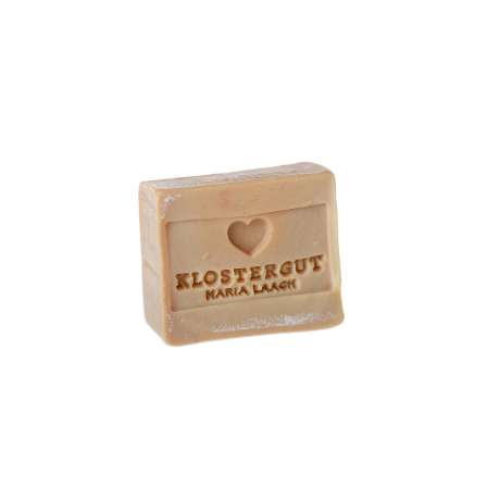
Klostergut Seife Lorbeer
WISSEN wo`s herkommt!
6,99
€