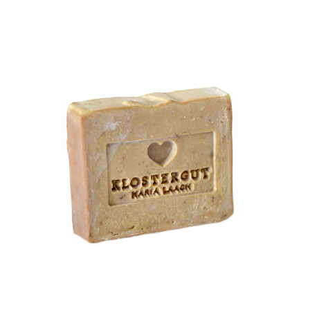
Klostergut Seife Zistrose
WISSEN wo`s herkommt!
6,99
€