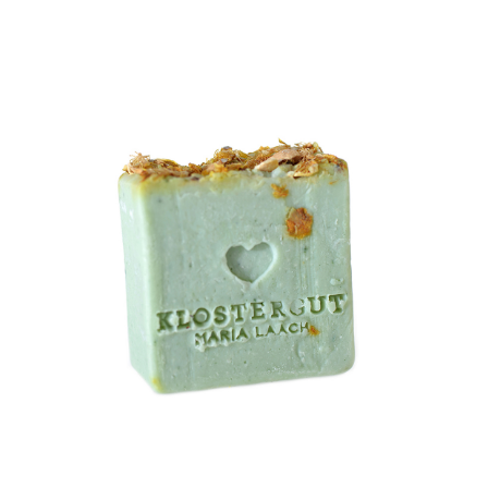
Klostergut Seife Kaktusfeige
WISSEN wo`s herkommt!
7,99
€