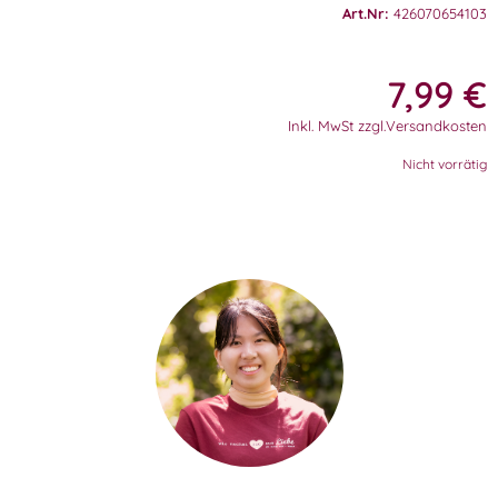
Art.Nr:
426070654103
7,99
€
Inkl. MwSt zzgl.Versandkosten
Nicht vorrätig