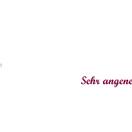
!
Sehr angen