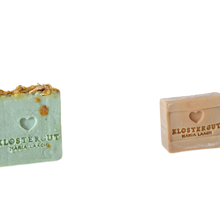
 Seife Kaktusfeige
Klostergut Seife Lorbeer
o`s herkommt!
WISSEN wo`s herkom
6,99
€