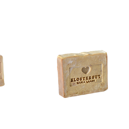
Klostergut Seife Zistrose
mt!
WISSEN wo`s herkommt!
6,99
€