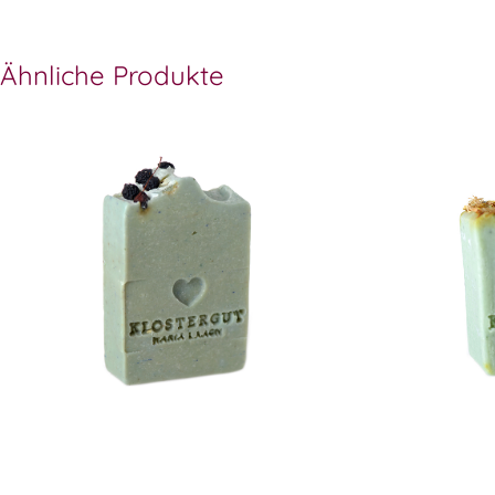
Ähnliche Produkte
Klostergut Wilde Myrte Seife
Klostergut
WISSEN wo´s herkommt!
WISSEN w
6,99
€
7,99
€