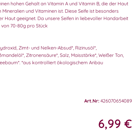
t einen hohen Gehalt an Vitamin A und Vitamin B, die der Haut
 Mineralien und Vitaminen ist. Diese Seife ist besonders
r Haut geeignet. Da unsere Seifen in liebevoller Handarbeit
t von 70-80g pro Stück
hydroxid, Zimt- und Nelken-Absud*, Rizinusöl*,
ßmandelöl*, Zitronensäure*, Salz, Maisstärke*, Weißer Ton,
Teebaum*. *aus kontrolliert ökologischem Anbau
Art.Nr:
426070654089
6,99
€