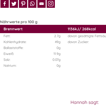
Nährwerte pro 100 g
Brennwert
1136kJ/ 268kcal
Fett:
2.7g
davon gesättigte Fettsäu
Kohlenhydrate:
49g
davon Zucker:
Ballaststoffe:
0g
Eiweiß:
11.9g
Salz:
0.07g
Natrium:
0g
Hannah sagt: