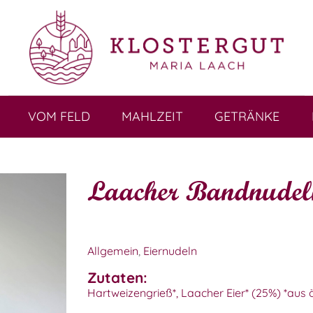
VOM FELD
MAHLZEIT
GETRÄNKE
Laacher Bandnudeln
Allgemein
,
Eiernudeln
Zutaten:
Hartweizengrieß*, Laacher Eier* (25%) *aus