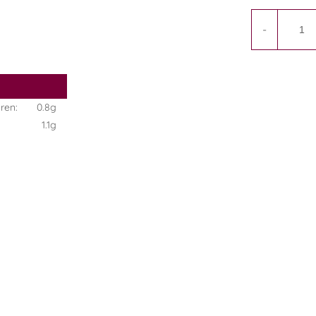
-
ren:
0.8g
1.1g