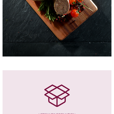
WISSEN wo`s herkommt!
3,60
€