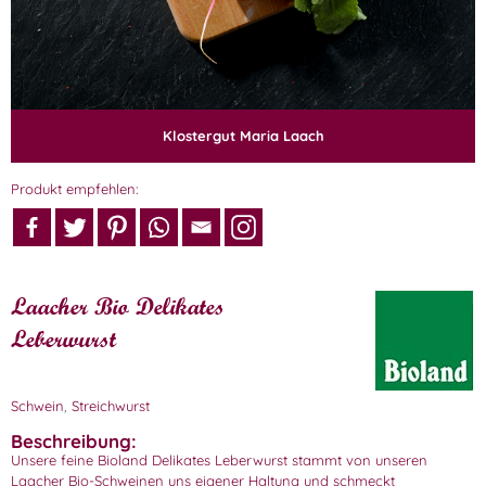
Klostergut Maria Laach
Produkt empfehlen:
Laacher Bio Delikates
Leberwurst
Schwein
,
Streichwurst
Beschreibung:
Unsere feine Bioland Delikates Leberwurst stammt von unseren
Laacher Bio-Schweinen uns eigener Haltung und schmeckt