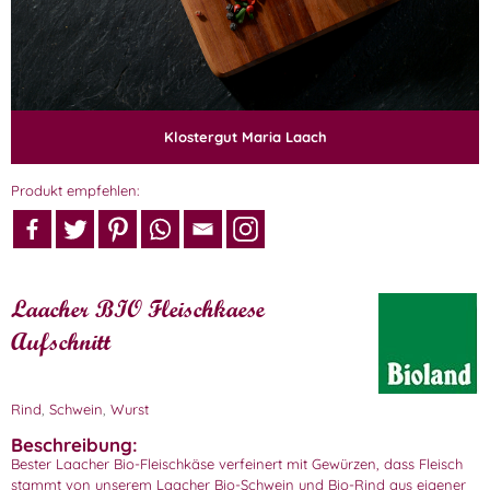
Klostergut Maria Laach
Produkt empfehlen:
Laacher BIO Fleischkaese
Aufschnitt
Rind
,
Schwein
,
Wurst
Beschreibung:
Bester Laacher Bio-Fleischkäse verfeinert mit Gewürzen, dass Fleisch
stammt von unserem Laacher Bio-Schwein und Bio-Rind aus eigener