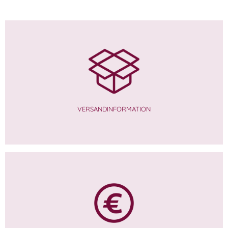
Laacher Bio-Huehnerfrikassee
Laacher Bioland Huehnerbruehe
WISSEN wo`s herkommt!
WISSEN wo´s herkommt!
VERSANDINFORMATION
10,99
€
4,99
€