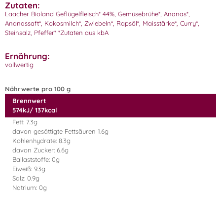
Zutaten:
Laacher Bioland Geflügelfleisch* 44%, Gemüsebrühe*, Ananas*,
Ananassaft*, Kokosmilch*, Zwiebeln*, Rapsöl*, Maisstärke*, Curry*,
Steinsalz, Pfeffer* *Zutaten aus kbA
Ernährung:
vollwertig
Nährwerte pro 100 g
Brennwert
574kJ/ 137kcal
Fett: 7.3g
davon gesättigte Fettsäuren 1.6g
Kohlenhydrate: 8.3g
davon Zucker: 6.6g
Ballaststoffe: 0g
Eiweiß: 9.3g
Salz: 0.9g
Natrium: 0g