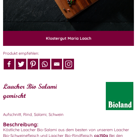
Klostergut Maria Laach
Produkt empfehlen:
Laacher Bio Salami
gemischt
Aufschnitt
,
Rind
,
Salami
,
Schwein
Beschreibung:
Köstliche Laacher Bio-Salami aus dem besten von unserem Laacher
Bio-Schweinefleisch und Laacher Bio-Rindfleisch.
ca.150g
Bei den