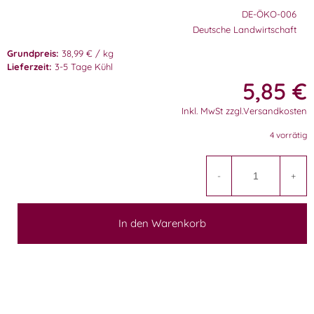
DE-ÖKO-006
Deutsche Landwirtschaft
Grundpreis:
38,99 € / kg
Lieferzeit:
3-5 Tage Kühl
5,85
€
Inkl. MwSt zzgl.Versandkosten
4 vorrätig
A
-
+
In den Warenkorb