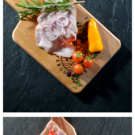
Laacher Bio Schwein Kassler Aufschnitt
gepökelt, geräuchert und gekocht
WISSEN wo`s herkommt!
2,99
€