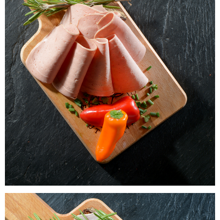
Laacher Bio Fleischkäse Aufschnitt
WISSEN wo`s herkommt!
4,05
€