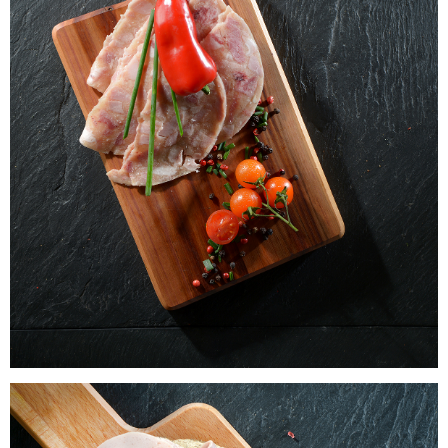
Laacher BIO Schwartenmagen Aufschnitt
WISSEN wo`s herkommt!
23,99
€