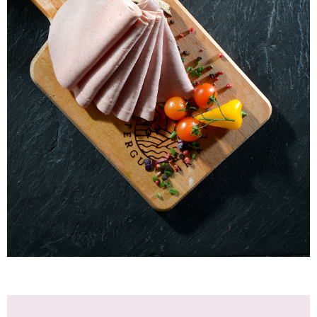
Laacher Bio Fleischwurst
WISSEN wo`s herkommt!
3,25
€