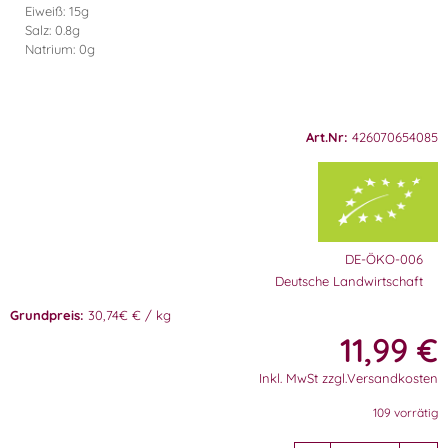
Eiweiß: 15g
Salz: 0.8g
Natrium: 0g
Art.Nr:
426070654085
DE-ÖKO-006
Deutsche Landwirtschaft
Grundpreis:
30,74€ € / kg
11,99
€
Inkl. MwSt zzgl.Versandkosten
109 vorrätig
A