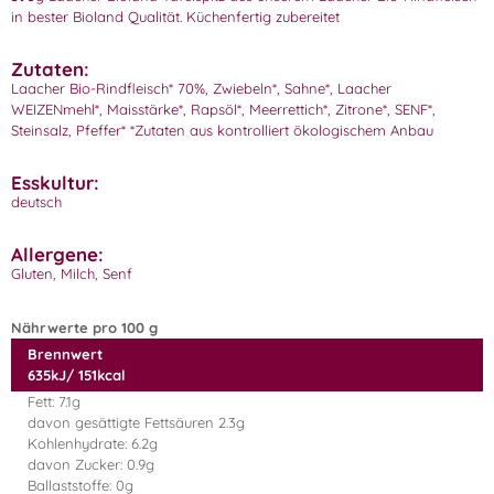
in bester Bioland Qualität. Küchenfertig zubereitet
Zutaten:
Laacher Bio-Rindfleisch* 70%, Zwiebeln*, Sahne*, Laacher
WEIZENmehl*, Maisstärke*, Rapsöl*, Meerrettich*, Zitrone*, SENF*,
Steinsalz, Pfeffer* *Zutaten aus kontrolliert ökologischem Anbau
Esskultur:
deutsch
Allergene:
Gluten, Milch, Senf
Nährwerte pro 100 g
Brennwert
635kJ/ 151kcal
Fett: 7.1g
davon gesättigte Fettsäuren 2.3g
Kohlenhydrate: 6.2g
davon Zucker: 0.9g
Ballaststoffe: 0g