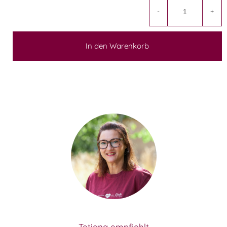
-
+
In den Warenkorb
Tetiana empfiehlt