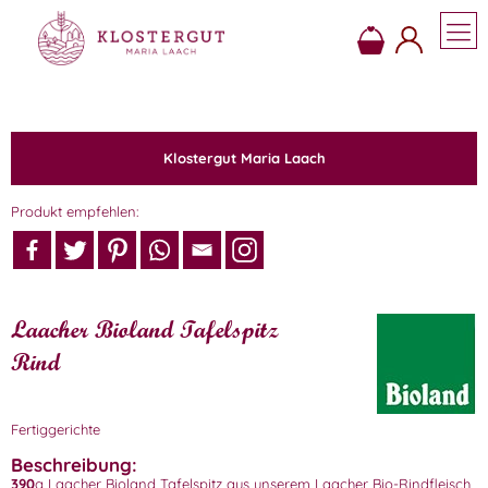
Klostergut Maria Laach
Produkt empfehlen:
Laacher Bioland Tafelspitz
Rind
Fertiggerichte
Beschreibung:
390
g Laacher Bioland Tafelspitz aus unserem Laacher Bio-Rindfleisch