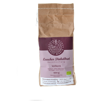
Laacher Dinkelbrot Backmischung Di/Roggen
WISSEN wo`s herkommt!
4,99
€