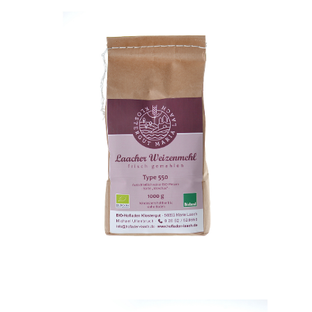
Laacher Bioland Weizenmehl 550
WISSEN wo´s herkommt!
3,19
€