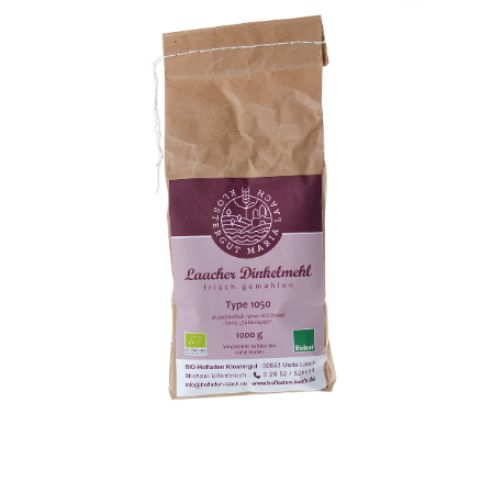
Laacher Dinkelmehl 1050
WISSEN wo`s herkommt!
4,69
€