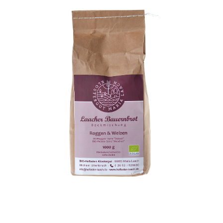
Laacher Bauerbrot Backmischung Ro/Wei
WISSEN wo`s herkommt!
3,99
€