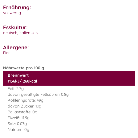
Ernährung:
vollwertig
Esskultur:
deutsch, italienisch
Allergene:
Eier
Nährwerte pro 100 g
Brennwert
1136kJ/ 268kcal
Fett: 2.7g
davon gesättigte Fettsäuren 0.8g
Kohlenhydrate: 49g
davon Zucker: 1.1g
Ballaststoffe: 0g
Eiweiß: 11.9g
Salz: 0.07g
Natrium: 0g