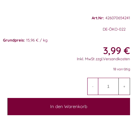
Art.Nr:
426070654241
DE-ÖKO-022
Grundpreis:
15,96 € / kg
3,99
€
Inkl. MwSt zzgl.Versandkosten
18 vorrätig
A
-
+
In den Warenkorb