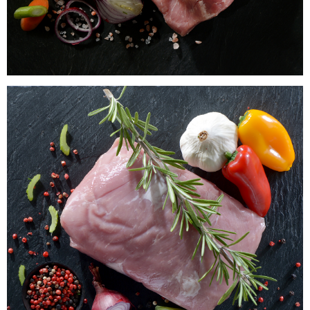
Hüftbraten vom Laacher Bio Schwein
WISSEN wo`s herkommt!
29,99
€