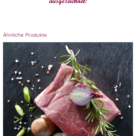
ausgezeichnet!
Ähnliche Produkte
Nackenbraten vom Laacher Bio Schwein
WISSEN wo´s herkommt!
37,49
€