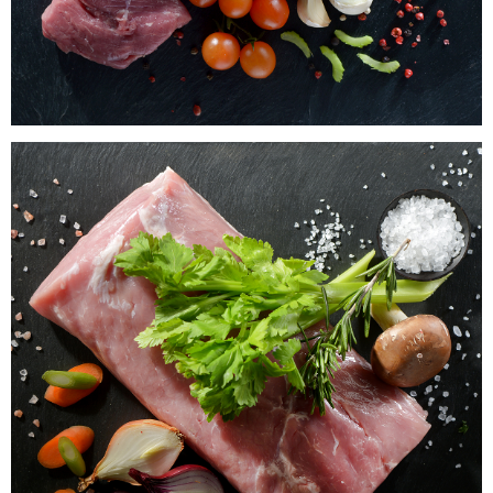
Rueckenbraten (Lummer) vom Laacher Bio
Schwein
Wissen wo`s herkommt!
23,99
€