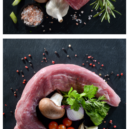
Filet vom Laacher Bio Schwein
WISSEN wo`s herkommt!
28,60
€