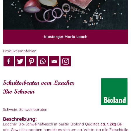
Klostergut Maria Laach
Produkt empfehlen:
Schulterbraten vom Laacher
Bio Schwein
Schwein
,
Schweinebraten
Beschreibung:
Laacher Bio-Schweinefleisch in bester Bioland Qualität.
ca. 1,2kg
Bei
den Gewichtsangaben handelt es sich um ca. Werte, da alle Fleischteile