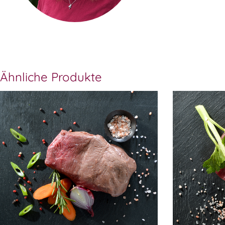
Ähnliche Produkte
Suppenfleisch Wade vom Laacher
Beinscheib
Bio Rind
Laacher B
WISSEN wo`s herkommt!
WISSEN w