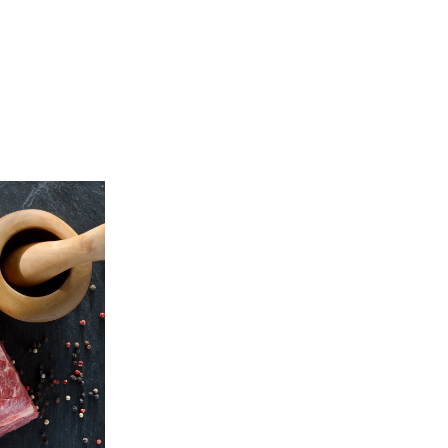
m Laacher
mt!