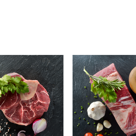
e Suppenfleisch vom
Suppenfleisch Brust vo
io Rind
Bio Rind
o`s herkommt!
WISSEN wo`s herkom