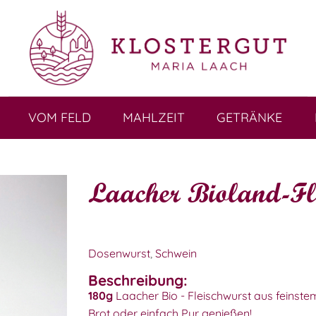
VOM FELD
MAHLZEIT
GETRÄNKE
Laacher Bioland-Fl
Dosenwurst
,
Schwein
Beschreibung:
180g
Laacher Bio - Fleischwurst aus feinste
Brot oder einfach Pur genießen!