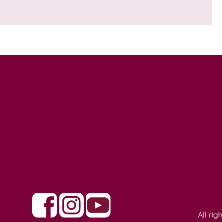
All ri