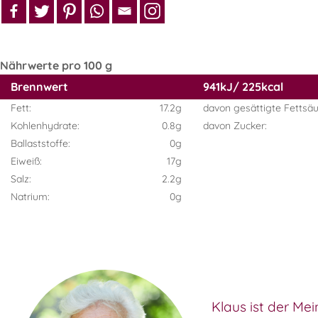
Nährwerte pro 100 g
Brennwert
941kJ/ 225kcal
Fett:
17.2g
davon gesättigte Fettsäu
Kohlenhydrate:
0.8g
davon Zucker:
Ballaststoffe:
0g
Eiweiß:
17g
Salz:
2.2g
Natrium:
0g
Klaus ist der Mei