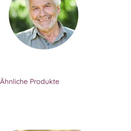
Ähnliche Produkte
Laacher Bio-Jagdwurst
Laacher B