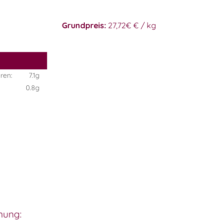
Grundpreis:
27,72€ € / kg
ren:
7.1g
0.8g
nung: