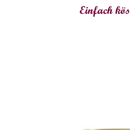
Einfach kös
io-Bratwurst
Laacher Bio-Schmalzfle