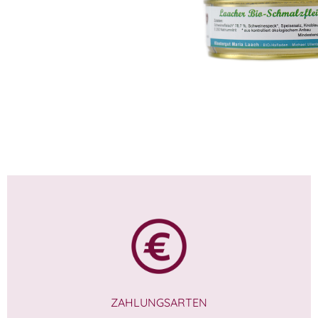
o´s herkommt!
WISSEN wo´s herkom
3,49
€
ZAHLUNGSARTEN