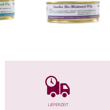
mt!
WISSEN wo´s herkommt!
4,99
€
LIEFERZEIT