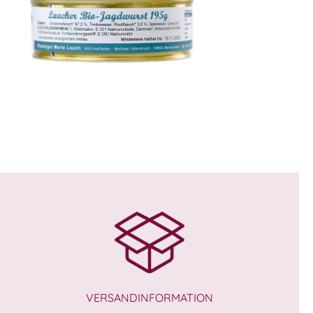
WISSEN wo´s herkommt!
WISSEN w
4,49
€
4,99
€
VERSANDINFORMATION