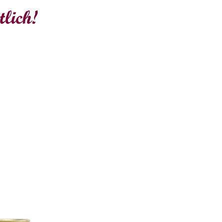
tlich!
isch
Laacher Bio-Blutwurst