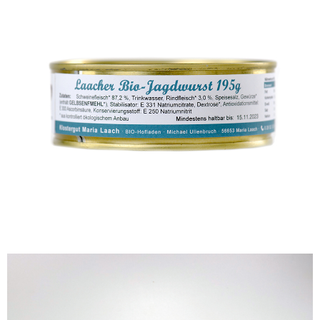
Laacher Bio-Jagdwurst
WISSEN wo´s herkommt!
4,49
€