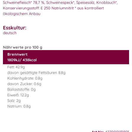
Schweinefleisch* 78,7 %, Schweinespeck*, Speisesalz, Knoblauch*,
Konservierungsstoff: E 250 Natriumnitrit * aus kontrolliert
ökologischem Anbau
Esskultur:
deutsch
Nährwerte pro 100 g
Brennwert
1809kJ/ 438kcal
Fett: 42.9g
davon gesättigte Fettsäuren 8.8g
Kohlenhydrate: 0.8g
davon Zucker: 0.6g
Ballaststoffe: 0g
Eiweiß: 12.2g
Salz: 2g
Natrium: 0.8g