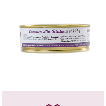
Laacher Bio-Blutwurst
WISSEN wo´s herkommt!
4,99
€