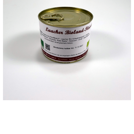
Laacher Bio-Bratwurst
Laacher Bioland-Fleischwurst
WISSEN wo´s herkommt!
WISSEN wo´s herkommt!
4,99
€
4,99
€