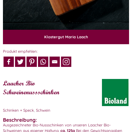
Klostergut Maria Laach
Produkt empfehlen:
Laacher Bio
Schweinenussschinken
Schinken + Speck
,
Schwein
Beschreibung:
Ausgezeichneter Bio-Nussschinken von unseren Laacher Bio-
Schweinen aus eigener Haltung.
ca. 125g
Bei den Gewichtsangaben