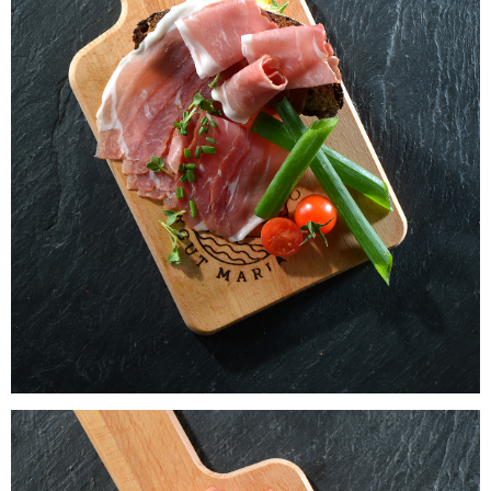
Laacher Bio Schinkenspeck
WISSEN wo`s herkommt!
5,65
€