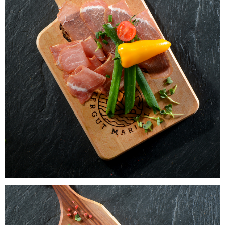
Laacher Bio Lachsschinken
WISSEN wo`s herkommt!
6,25
€