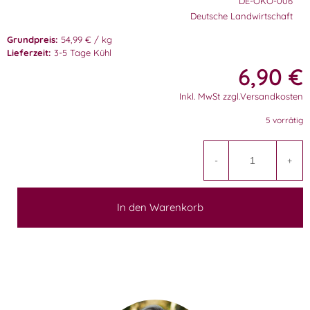
DE-ÖKÖ-006
Deutsche Landwirtschaft
Grundpreis:
54,99 € / kg
Lieferzeit:
3-5 Tage Kühl
6,90
€
Inkl. MwSt zzgl.Versandkosten
5 vorrätig
A
-
+
In den Warenkorb