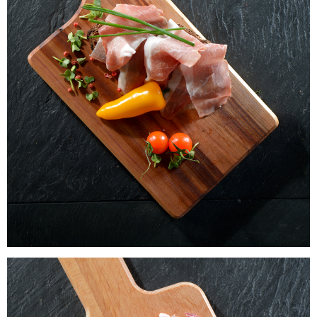
Laacher Bio Bauernschinken
WISSEN wo`s herkommt!
7,49
€