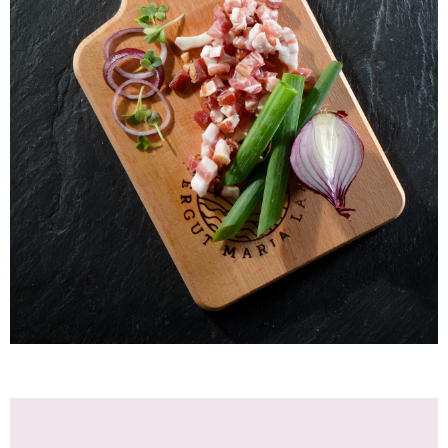
Laacher Bio Speckwuerfel, durchwachsen
WISSEN wo`s herkommt!
5,25
€