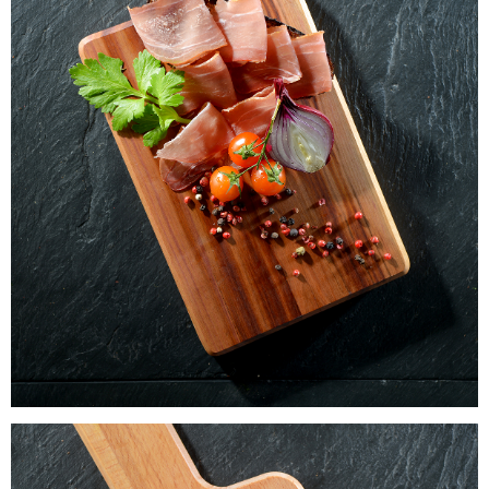
Laacher Bio Schweinenussschinken
WISSEN wo`s herkommt!
6,90
€