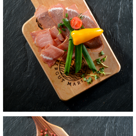
Laacher Bio Lachsschinken
WISSEN wo`s herkommt!
6,25
€