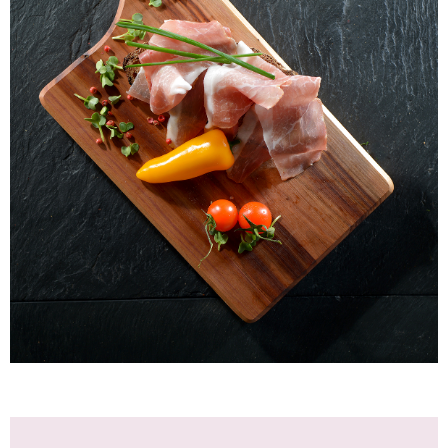
Laacher Bio Bauernschinken
WISSEN wo`s herkommt!
7,49
€