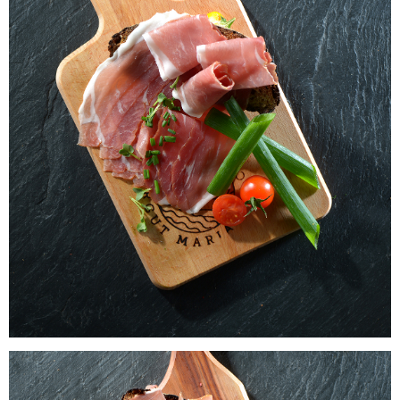
Laacher Bio Schinkenspeck
WISSEN wo`s herkommt!
5,65
€