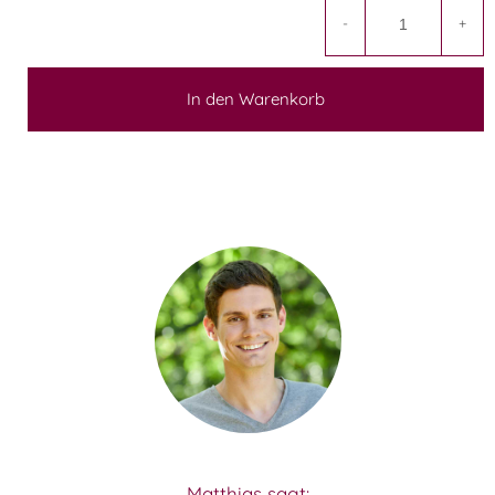
-
+
In den Warenkorb
Matthias sagt: