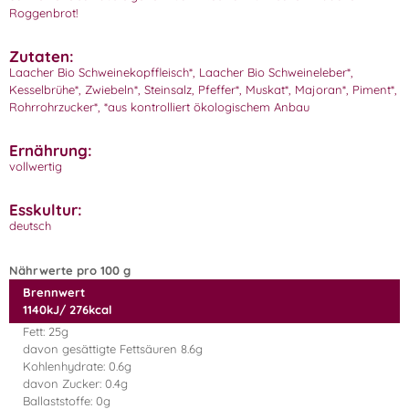
Roggenbrot!
Zutaten:
Laacher Bio Schweinekopffleisch*, Laacher Bio Schweineleber*,
Kesselbrühe*, Zwiebeln*, Steinsalz, Pfeffer*, Muskat*, Majoran*, Piment*,
Rohrrohrzucker*, *aus kontrolliert ökologischem Anbau
Ernährung:
vollwertig
Esskultur:
deutsch
Nährwerte pro 100 g
Brennwert
1140kJ/ 276kcal
Fett: 25g
davon gesättigte Fettsäuren 8.6g
Kohlenhydrate: 0.6g
davon Zucker: 0.4g
Ballaststoffe: 0g