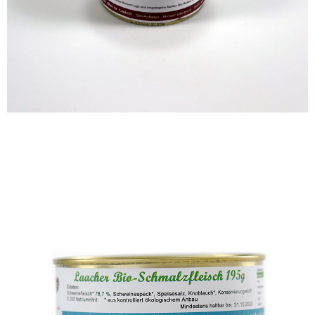
4,99
€
4,99
€
Laacher Bio-Schmalzfleisch
WISSEN wo´s herkommt!