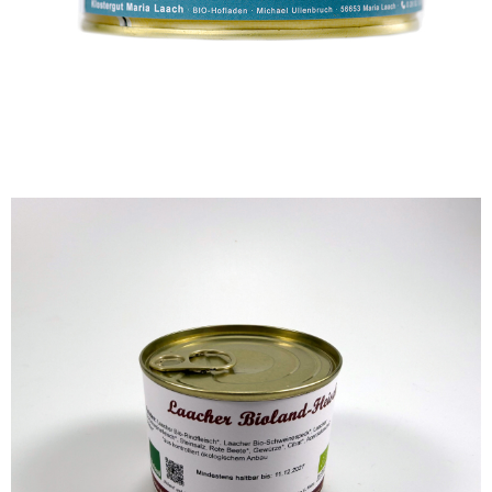
4,49
€
Laacher Bio-Bratwurst
Laacher Bioland-Fleischwurst
WISSEN wo´s herkommt!
WISSEN wo´s herkommt!