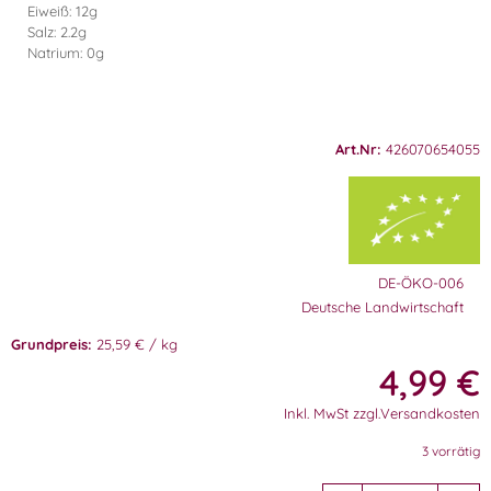
Eiweiß: 12g
Salz: 2.2g
Natrium: 0g
Art.Nr:
426070654055
DE-ÖKO-006
Deutsche Landwirtschaft
Grundpreis:
25,59 € / kg
4,99
€
Inkl. MwSt zzgl.Versandkosten
3 vorrätig
A